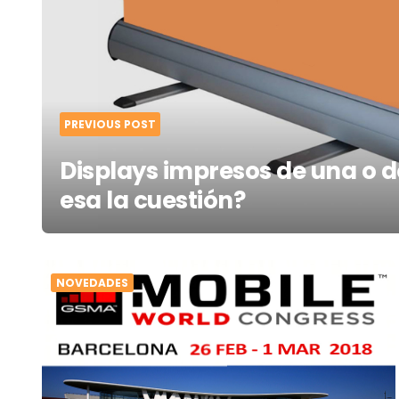
PREVIOUS POST
Displays impresos de una o d
esa la cuestión?
NOVEDADES