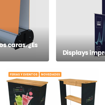
os caras. ¿Es
Displays impr
FERIAS Y EVENTOS
NOVEDADES