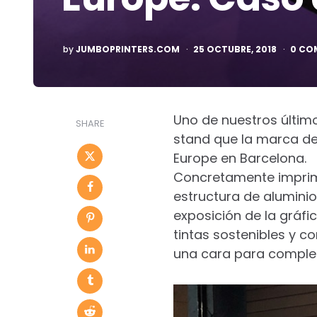
POSTED
by
JUMBOPRINTERS.COM
25 OCTUBRE, 2018
0 CO
BY
Uno de nuestros último
SHARE
stand que la marca de 
Europe en Barcelona.
Concretamente impri
estructura de alumini
exposición de la gráfi
tintas sostenibles y 
una cara para complem