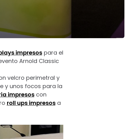
plays impresos
para el
evento Arnold Classic
n velcro perimetral y
e y unos focos para la
ria impresos
con
tro
roll ups impresos
a