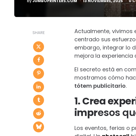
by
JUMBOPRINTERS.COM
13 NOVIEMBRE, 2025
0 
BY
Actualmente, vivimos 
SHARE
centrado sus esfuerzo
embargo, integrar lo di
mejora la experiencia 
El secreto está en co
mostramos cómo hace
tótem publicitario
.
1. Crea expe
impr
esos qu
Los eventos, ferias o 