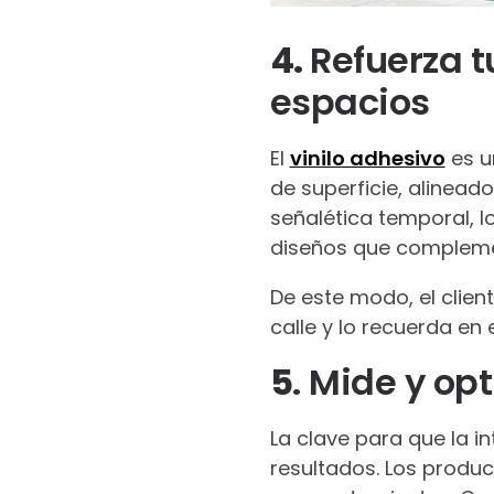
4.
Refuerza t
espacios
El
vinilo adhesivo
es u
de superficie, alinea
señalética temporal, l
diseños que compleme
De este modo, el clien
calle y lo recuerda en 
5
. Mide y o
La clave para que la in
resultados. Los produc