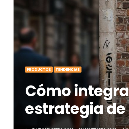
PRODUCTOS
TENDENCIAS
Cómo integrar 
estrategia de
POSTED