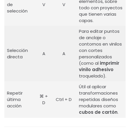
elementos, sobre
de
V
V
todo con proyectos
selección
que tienen varias
capas.
Para editar puntos
de anclaje o
contornos en vinilos
Selección
con cortes
A
A
directa
personalizados
(como al
imprimir
vinilo adhesivo
troquelado).
Útil al aplicar
Repetir
transformaciones
⌘ +
última
Ctrl + D
repetidas diseños
D
acción
modulares como
cubos de cartón
.