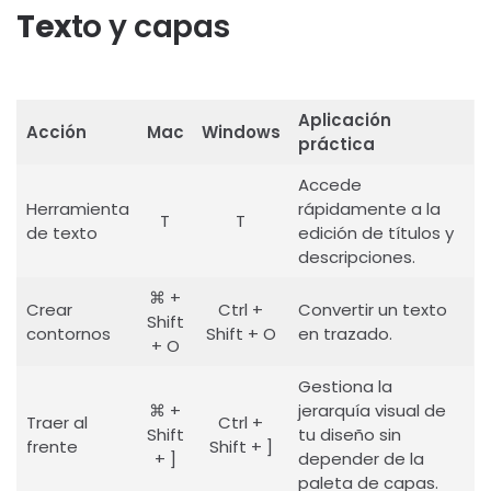
Tex
to y capas
Aplicación
Acción
Mac
Windows
práctica
Accede
Herramienta
rápidamente a la
T
T
de texto
edición de títulos y
descripciones.
⌘ +
Crear
Ctrl +
Convertir un texto
Shift
contornos
Shift + O
en trazado.
+ O
Gestiona la
⌘ +
jerarquía visual de
Traer al
Ctrl +
Shift
tu diseño sin
frente
Shift + ]
+ ]
depender de la
paleta de capas.