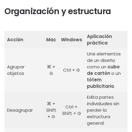
Organización y estructura
Aplicación
Acción
Mac
Windows
práctica
Une elementos
de un diseño
Agrupar
⌘ +
como un
cubo
Ctrl + G
objetos
G
de cartón
o un
tótem
publicitario
.
Edita partes
⌘ +
individuales sin
Ctrl +
Desagrupar
Shift
perder la
Shift + G
+ G
estructura
general.