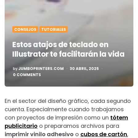
CONSEJOS
TUTORIALES
Estos atajos de teclado en
Illustrator te facilitarán la vida
POSTED
by
JUMBOPRINTERS.COM
30 ABRIL, 2025
BY
0 COMMENTS
En el sector del diseño gráfico, cada segundo
cuenta. Especialmente cuando trabajamos
con proyectos de impresión como un
tótem
publicitario
o preparamos archivos para
imprimir vinilo adhesivo
o
cubos de cartón
,